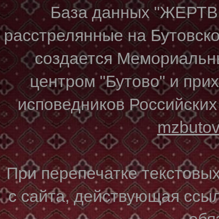
База данных "ЖЕР
расстрелянные на Бутовском
создается Мемориальн
центром "Бутово" и при
исповедников Российских
mzbuto
При перепечатке текстовы
с сайта, действующая ссы
обя