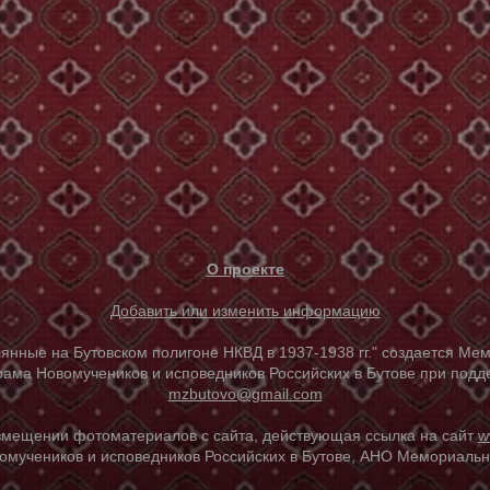
О проекте
Добавить или изменить информацию
е на Бутовском полигоне НКВД в 1937-1938 гг." создается Мем
ама Новомучеников и исповедников Российских в Бутове при под
mzbutovo@gmail.com
азмещении фотоматериалов с сайта, действующая ссылка на сайт
w
омучеников и исповедников Российских в Бутове, АНО Мемориальны