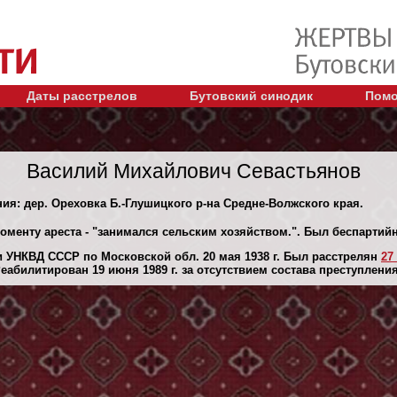
Даты расстрелов
Бутовский синодик
Помо
Василий Михайлович Севастьянов
ния: дер. Ореховка Б.-Глушицкого р-на Средне-Волжского края.
моменту ареста - "занимался сельским хозяйством.". Был беспартий
 УНКВД СССР по Московской обл. 20 мая 1938 г. Был расстрелян
27
абилитирован 19 июня 1989 г. за отсутствием состава преступления