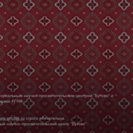
ориальным научно-просветительским центром "Бутово" и
держке РГНФ.
ww.sinodik.ru
строго обязательна.
й научно-просветительский центр "Бутово".