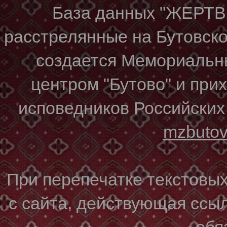
База данных "ЖЕР
расстрелянные на Бутовском
создается Мемориальн
центром "Бутово" и при
исповедников Российских
mzbuto
При перепечатке текстовы
с сайта, действующая ссы
обя