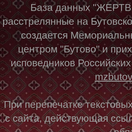
База данных "ЖЕР
расстрелянные на Бутовском
создается Мемориальн
центром "Бутово" и при
исповедников Российских
mzbuto
При перепечатке текстовы
с сайта, действующая ссы
обя