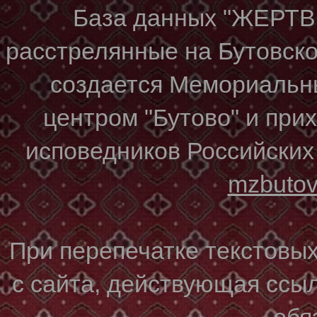
База данных "ЖЕР
расстрелянные на Бутовском
создается Мемориальн
центром "Бутово" и при
исповедников Российских
mzbuto
При перепечатке текстовы
с сайта, действующая ссы
обя