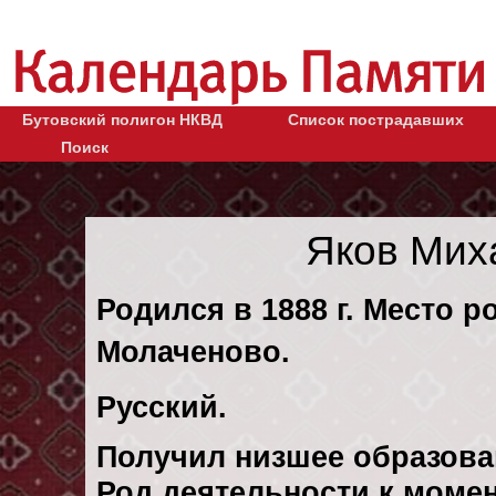
Бутовский полигон НКВД
Список пострадавших
Поиск
Яков Мих
Родился в 1888 г. Место р
Молаченово.
Русский.
Получил низшее образова
Род деятельности к моме