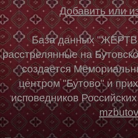
Добавить или 
База данных "ЖЕР
расстрелянные на Бутовском
создается Мемориальн
центром "Бутово" и при
исповедников Российских
mzbuto