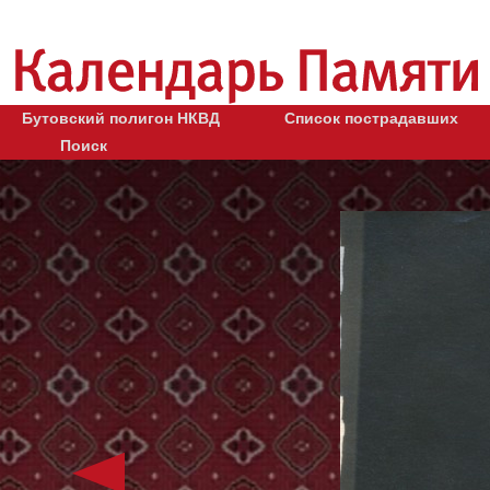
Бутовский полигон НКВД
Список пострадавших
Поиск