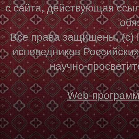
с сайта, действующая ссы
обя
Все права защищены. (с)
исповедников Российски
научно-просветите
Web-программи