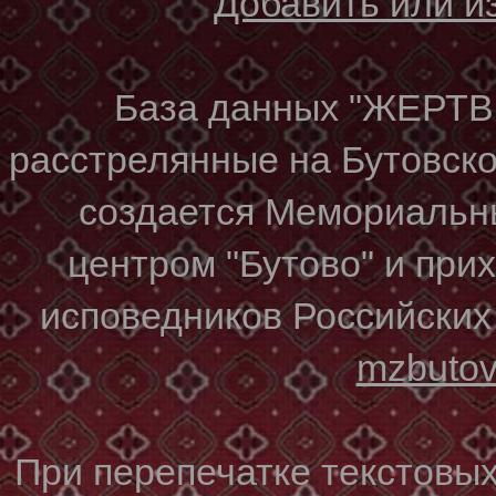
Добавить или 
База данных "ЖЕР
расстрелянные на Бутовском
создается Мемориальн
центром "Бутово" и при
исповедников Российских
mzbuto
При перепечатке текстовы