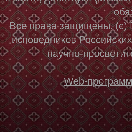
обя
Все права защищены. (с)
исповедников Российски
научно-просветите
Web-программи