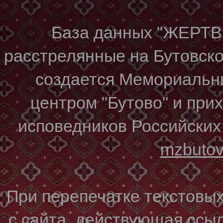
База данных "ЖЕР
расстрелянные на Бутовском
создается Мемориальн
центром "Бутово" и при
исповедников Российских
mzbuto
При перепечатке текстовы
с сайта, действующая ссы