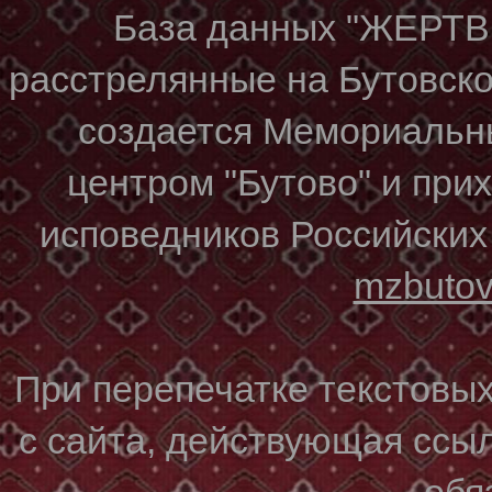
База данных "ЖЕР
расстрелянные на Бутовском
создается Мемориальн
центром "Бутово" и при
исповедников Российских
mzbuto
При перепечатке текстовы
с сайта, действующая ссы
обя