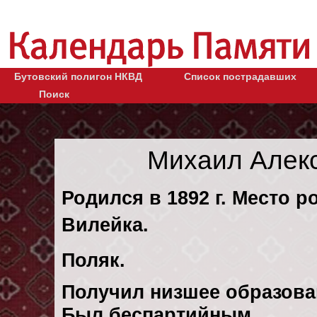
Бутовский полигон НКВД
Список пострадавших
Поиск
Михаил Алек
Родился в 1892 г. Место р
Вилейка.
Поляк.
Получил низшее образова
Был беспартийным.