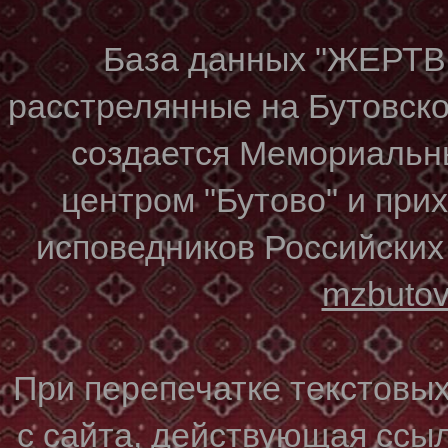
База данных "ЖЕР
расстрелянные на Бутовском
создается Мемориальн
центром "Бутово" и при
исповедников Российских
mzbuto
При перепечатке текстовы
с сайта, действующая ссы