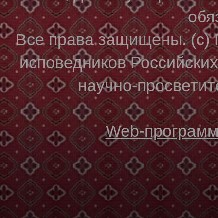
обя
Все права защищены. (с)
исповедников Российски
научно-просветите
Web-программи