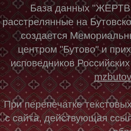
База данных "ЖЕР
расстрелянные на Бутовском
создается Мемориальн
центром "Бутово" и при
исповедников Российских
mzbuto
При перепечатке текстовы
с сайта, действующая ссы