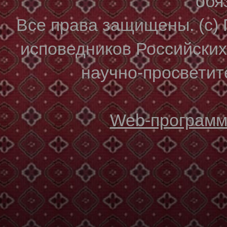
обя
Все права защищены. (с)
исповедников Российски
научно-просветите
Web-программи