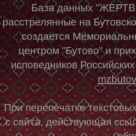
База данных "ЖЕР
расстрелянные на Бутовском
создается Мемориальн
центром "Бутово" и при
исповедников Российских
mzbuto
При перепечатке текстовы
с сайта, действующая ссы
обя