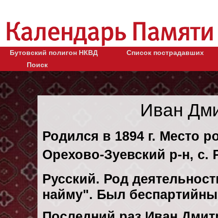
Бутовский полигон НКВД
Список пострадавших
Поиск
Иван Дм
Родился в 1894 г. Место р
Орехово-Зуевский р-н, с. 
Русский. Род деятельности
найму". Был беспартийны
Последний раз Иван Дмит