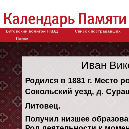
Бутовский полигон НКВД
Список пострадавших
Поиск
Иван Вик
Родился в 1881 г. Место р
Сокольский уезд, д. Сура
Литовец.
Получил низшее образова
Род деятельности к момен