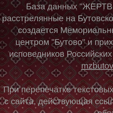
База данных "ЖЕР
расстрелянные на Бутовском
создается Мемориальн
центром "Бутово" и при
исповедников Российских
mzbuto
При перепечатке текстовы
с сайта, действующая ссы
обя