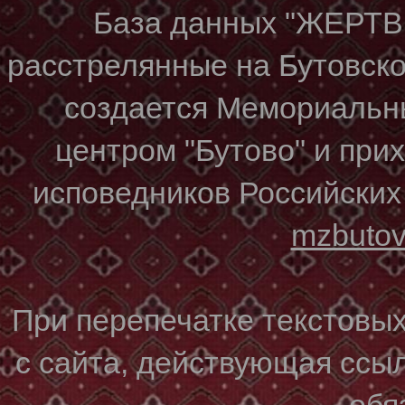
База данных "ЖЕР
расстрелянные на Бутовском
создается Мемориальн
центром "Бутово" и при
исповедников Российских
mzbuto
При перепечатке текстовы
с сайта, действующая ссы
обя