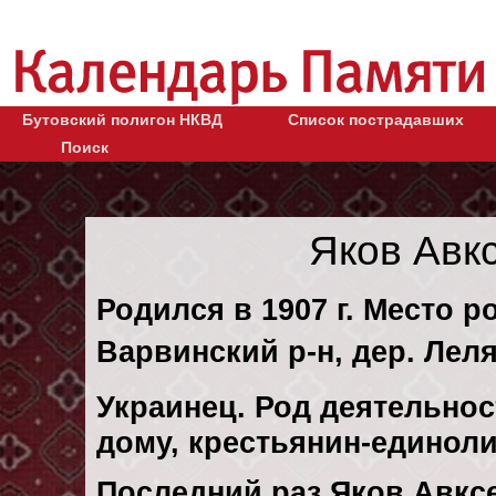
Бутовский полигон НКВД
Список пострадавших
Поиск
Яков Авк
Родился в 1907 г. Место р
Варвинский р-н, дер. Леля
Украинец. Род деятельнос
дому, крестьянин-единол
Последний раз Яков Авкс