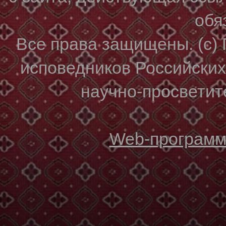
обя
Все права защищены. (с)
исповедников Российски
научно-просветите
Web-программи