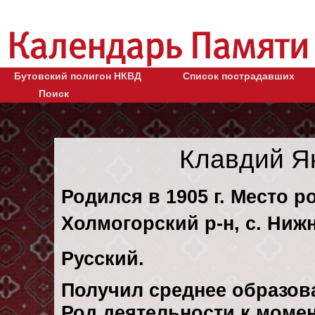
Бутовский полигон НКВД
Список пострадавших
Поиск
Клавдий Я
Родился в 1905 г. Место р
Холмогорский р-н, с. Ниж
Русский.
Получил среднее образов
Род деятельности к момен