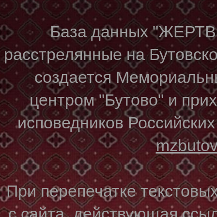
База данных "ЖЕР
расстрелянные на Бутовском
создается Мемориальн
центром "Бутово" и при
исповедников Российских
mzbuto
При перепечатке текстовы
с сайта, действующая ссы