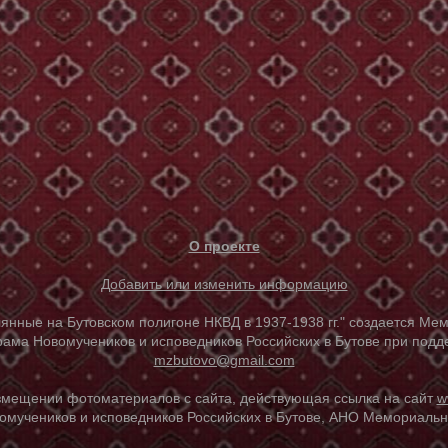
О проекте
Добавить или изменить информацию
е на Бутовском полигоне НКВД в 1937-1938 гг." создается Мем
ама Новомучеников и исповедников Российских в Бутове при под
mzbutovo@gmail.com
азмещении фотоматериалов с сайта, действующая ссылка на сайт
w
омучеников и исповедников Российских в Бутове, АНО Мемориальны