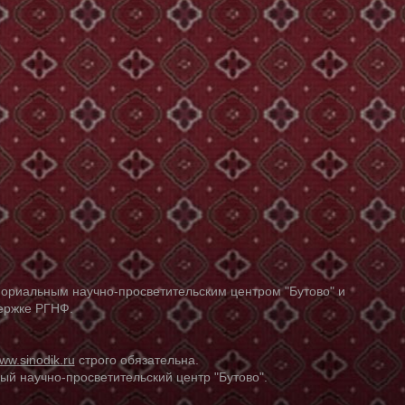
ориальным научно-просветительским центром "Бутово" и
держке РГНФ.
ww.sinodik.ru
строго обязательна.
й научно-просветительский центр "Бутово".