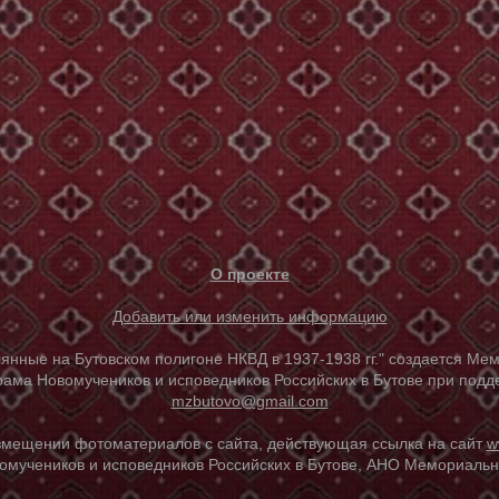
О проекте
Добавить или изменить информацию
е на Бутовском полигоне НКВД в 1937-1938 гг." создается Мем
ама Новомучеников и исповедников Российских в Бутове при под
mzbutovo@gmail.com
азмещении фотоматериалов с сайта, действующая ссылка на сайт
w
омучеников и исповедников Российских в Бутове, АНО Мемориальны