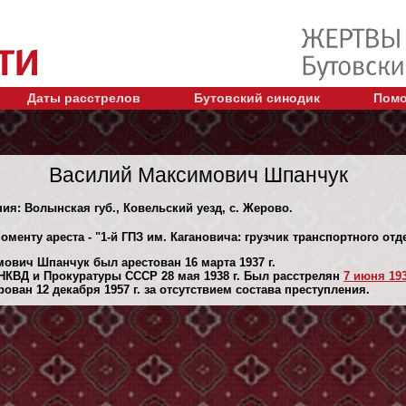
Даты расстрелов
Бутовский синодик
Помо
Василий Максимович Шпанчук
ния: Волынская губ., Ковельский уезд, с. Жерово.
оменту ареста - "1-й ГПЗ им. Кагановича: грузчик транспортного от
ович Шпанчук был арестован 16 марта 1937 г.
НКВД и Прокуратуры СССР 28 мая 1938 г. Был расстрелян
7 июня 193
ван 12 декaбря 1957 г. за отсутствием состава преступления.