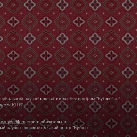
ориальным научно-просветительским центром "Бутово" и
держке РГНФ.
ww.sinodik.ru
строго обязательна.
й научно-просветительский центр "Бутово".