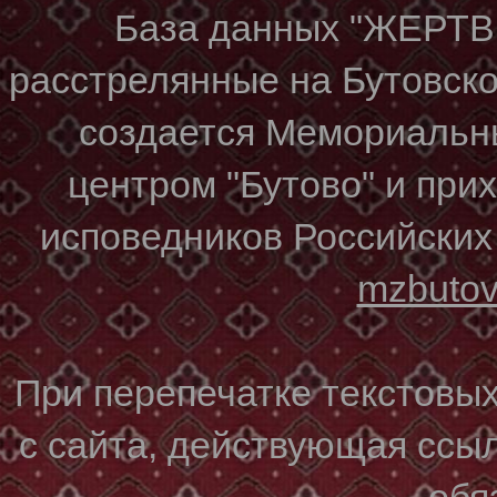
База данных "ЖЕР
расстрелянные на Бутовском
создается Мемориальн
центром "Бутово" и при
исповедников Российских
mzbuto
При перепечатке текстовы
с сайта, действующая ссы
обя