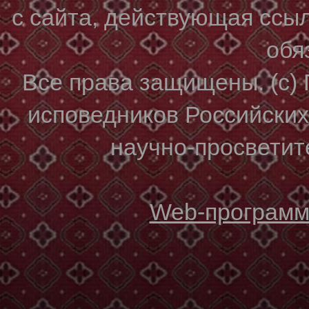
с сайта, действующая ссы
обя
Все права защищены. (с)
исповедников Российски
научно-просветите
Web-программи