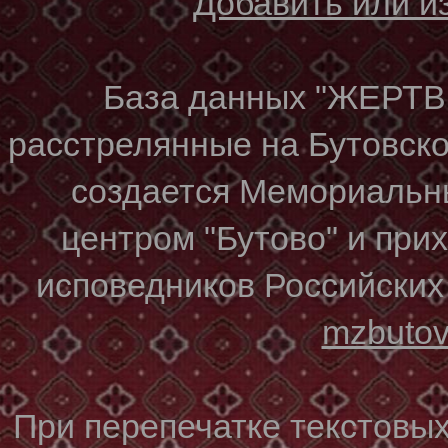
Добавить или 
База данных "ЖЕР
расстрелянные на Бутовском
создается Мемориальн
центром "Бутово" и при
исповедников Российских
mzbuto
При перепечатке текстовы