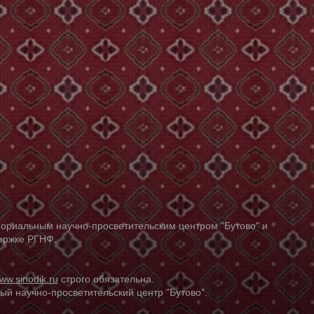
ориальным научно-просветительским центром "Бутово" и
держке РГНФ.
ww.sinodik.ru
строго обязательна.
й научно-просветительский центр "Бутово".