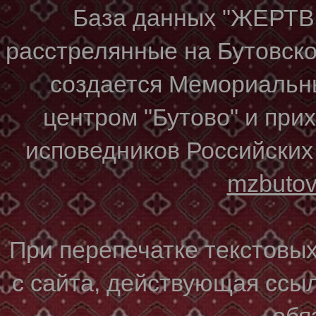
База данных "ЖЕР
расстрелянные на Бутовском
создается Мемориальн
центром "Бутово" и при
исповедников Российских
mzbuto
При перепечатке текстовы
с сайта, действующая ссы
обя