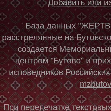
Добавить или 
База данных "ЖЕР
расстрелянные на Бутовском
создается Мемориальн
центром "Бутово" и при
исповедников Российских
mzbuto
При перепечатке текстовы