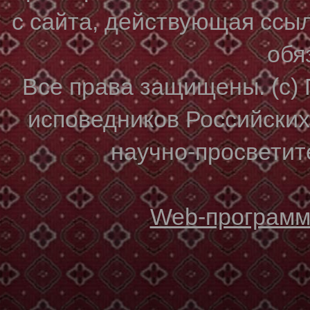
с сайта, действующая ссы
обя
Все права защищены. (с)
исповедников Российски
научно-просветите
Web-программи