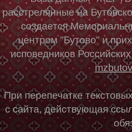
расстрелянные на Бутовском
создается Мемориальн
центром "Бутово" и при
исповедников Российских
mzbuto
При перепечатке текстовы
с сайта, действующая ссы
обя