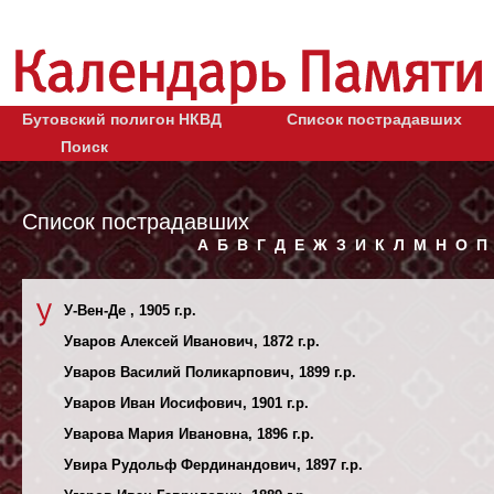
Бутовский полигон НКВД
Список пострадавших
Поиск
Список пострадавших
А
Б
В
Г
Д
Е
Ж
З
И
К
Л
М
Н
О
П
У-Вен-Де , 1905 г.р.
Уваров Алексей Иванович, 1872 г.р.
Уваров Василий Поликарпович, 1899 г.р.
Уваров Иван Иосифович, 1901 г.р.
Уварова Мария Ивановна, 1896 г.р.
Увира Рудольф Фердинандович, 1897 г.р.