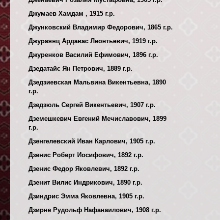
Джумаев Хамдам , 1915 г.р.
Джунковский Владимир Федорович, 1865 г.р.
Джураянц Ардавас Леонтьевич, 1919 г.р.
Джуренков Василий Ефимович, 1896 г.р.
Дзедатайс Ян Петрович, 1889 г.р.
Дзедзиевская Мальвина Викентьевна, 1890
г.р.
Дзедзюль Сергей Викентьевич, 1907 г.р.
Дземешкевич Евгений Мечиславович, 1899
г.р.
Дзенгелевский Иван Карлович, 1905 г.р.
Дзенис Роберт Иосифович, 1892 г.р.
Дзенис Федор Яковлевич, 1892 г.р.
Дзенит Вилис Индрикович, 1890 г.р.
Дзиндрис Эмма Яковлевна, 1905 г.р.
Дзирне Рудольф Нафанаилович, 1908 г.р.