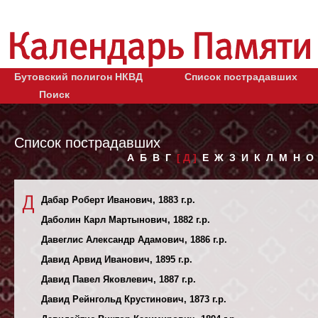
Бутовский полигон НКВД
Список пострадавших
Поиск
Список пострадавших
А
Б
В
Г
[ Д ]
Е
Ж
З
И
К
Л
М
Н
О
Дабар Роберт Иванович, 1883 г.р.
Даболин Карл Мартынович, 1882 г.р.
Давеглис Александр Адамович, 1886 г.р.
Давид Арвид Иванович, 1895 г.р.
Давид Павел Яковлевич, 1887 г.р.
Давид Рейнгольд Крустинович, 1873 г.р.