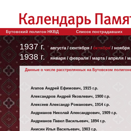
Бутовский полигон НКВД
Список пострадавших
1937 г.
августа
/
сентября
/
октября
/
ноября
1938 г.
января
/
февраля
/
марта
/
апреля
/
м
Данные о числе расстрелянных на Бутовском полигоне 
Агапов Андрей Ефимович, 1915 г.р.
Александров Андрей Яковлевич, 1900 г.р.
Алексеев Александр Романович, 1914 г.р.
Андрианов Николай Александрович, 1909 г.р.
Андрианов Павел Васильевич, 1894 г.р.
Анисин Илья Васильевич, 1903 г.р.