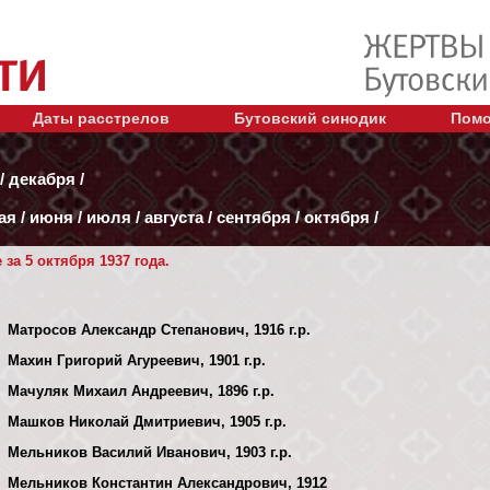
Даты расстрелов
Бутовский синодик
Помо
/
декабря
/
ая
/
июня
/
июля
/
августа
/
сентября
/
октября
/
за 5 октября 1937 года.
Матросов Александр Степанович, 1916 г.р.
Махин Григорий Агуреевич, 1901 г.р.
Мачуляк Михаил Андреевич, 1896 г.р.
Машков Николай Дмитриевич, 1905 г.р.
Мельников Василий Иванович, 1903 г.р.
Мельников Константин Александрович, 1912