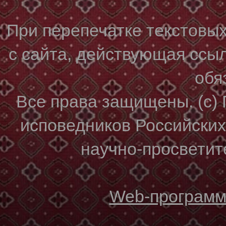
При перепечатке текстовы
с сайта, действующая ссы
обя
Все права защищены. (с)
исповедников Российски
научно-просветите
Web-программи