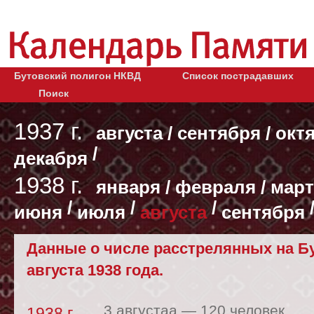
Бутовский полигон НКВД
Список пострадавших
Поиск
1937 г.
августа
/
сентября
/
окт
/
декабря
1938 г.
января
/
февраля
/
март
/
/
/
июня
июля
августа
сентября
Данные о числе расстрелянных на Бу
августа 1938 года.
3 августаа —
120 человек
1938 г.