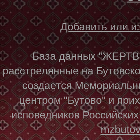
Добавить или 
База данных "ЖЕР
расстрелянные на Бутовском
создается Мемориальн
центром "Бутово" и при
исповедников Российских
mzbuto