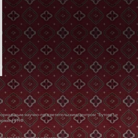
ориальным научно-просветительским центром "Бутово" и
держке РГНФ.
ww.sinodik.ru
строго обязательна.