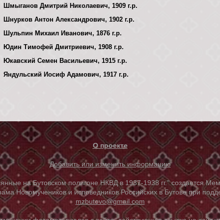
Шмыганов Дмитрий Николаевич, 1909 г.р.
Шнурков Антон Александрович, 1902 г.р.
Шульпин Михаил Иванович, 1876 г.р.
Юдин Тимофей Дмитриевич, 1908 г.р.
Юкавский Семен Васильевич, 1915 г.р.
Яндульский Иосиф Адамович, 1917 г.р.
О проекте
Добавить или изменить информацию
е на Бутовском полигоне НКВД в 1937-1938 гг." создается Мем
ама Новомучеников и исповедников Российских в Бутове при под
mzbutovo@gmail.com
азмещении фотоматериалов с сайта, действующая ссылка на сайт
w