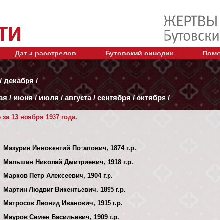
Даты расстрелов
Бутовский синодик
Помо
/
декабря
/
ая
/
июня
/
июля
/
августа
/
сентября
/
октября
/
за 13 ноября 1937 года.
Мазурин Иннокентий Потапович, 1874 г.р.
Мальшин Николай Дмитриевич, 1918 г.р.
Марков Петр Алексеевич, 1904 г.р.
Мартин Людвиг Викентьевич, 1895 г.р.
Матросов Леонид Иванович, 1915 г.р.
Мауров Семен Васильевич, 1909 г.р.