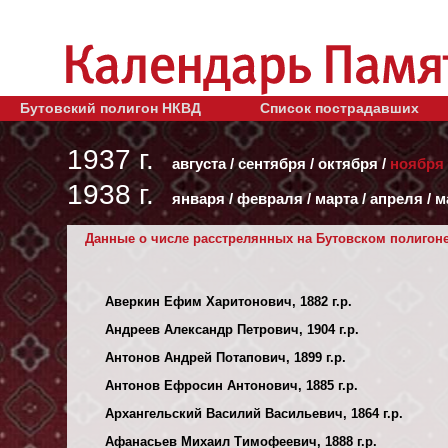
Бутовский полигон НКВД
Список пострадавших
1937 г.
августа
/
сентября
/
октября
/
ноября
1938 г.
января
/
февраля
/
марта
/
апреля
/
м
Данные о числе расстрелянных на Бутовском полигоне 
Аверкин Ефим Харитонович, 1882 г.р.
Андреев Александр Петрович, 1904 г.р.
Антонов Андрей Потапович, 1899 г.р.
Антонов Ефросин Антонович, 1885 г.р.
Архангельский Василий Васильевич, 1864 г.р.
Афанасьев Михаил Тимофеевич, 1888 г.р.