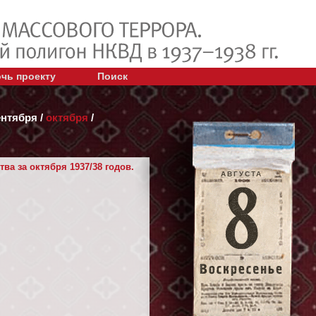
чь проекту
Поиск
ентября
/
октября
/
а за октября 1937/38 годов.
АВГУСТА