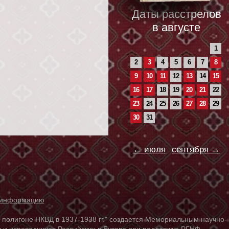
Даты расстрелов
в августе
1
2
3
4
5
6
7
8
9
10
11
12
13
14
15
16
17
18
19
20
21
22
23
24
25
26
27
28
29
30
31
← июля
сентября →
ь информацию
лигоне НКВД в 1937-1938 гг." создается Мемориальным научно-
 и исповедников Российских в Бутове при поддержке РГНФ.