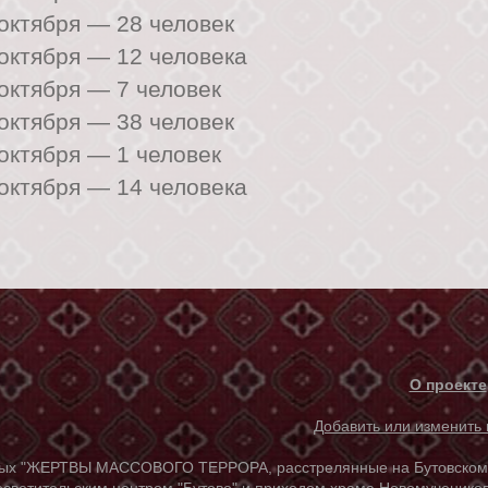
 октября —
28 человек
 октября —
12 человека
 октября —
7 человек
 октября —
38 человек
 октября —
1 человек
 октября —
14 человека
О проекте
Добавить или изменит
ых "ЖЕРТВЫ МАССОВОГО ТЕРРОРА, расстрелянные на Бутовском по
осветительским центром "Бутово" и приходом храма Новомучеников