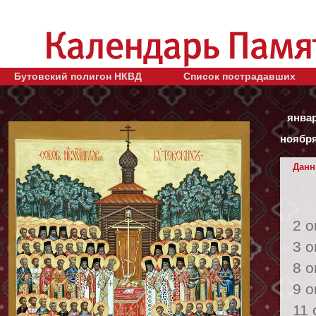
Бутовский полигон НКВД
Список пострадавших
янва
ноябр
Данн
2 
3 
8 
9 
11