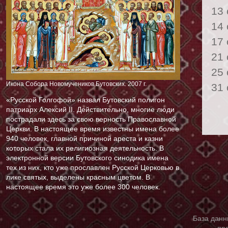
13
14
17
21
25
Икона Собора Новомучеников Бутовских. 2007 г.
31
«Русской Голгофой» назвал Бутовский полигон
патриарх Алексий II. Действительно, многие люди
пострадали здесь за свою верность Православной
Церкви. В настоящее время известны имена более
940 человек, главной причиной ареста и казни
которых стала их религиозная деятельность. В
электронной версии Бутовского синодика имена
тех из них, кто уже прославлен Русской Церковью в
лике святых, выделены красным цветом. В
настоящее время это уже более 300 человек.
База данн
пр