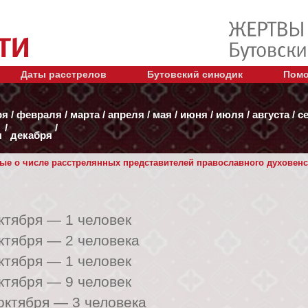
Даты расстрелов
Бутовский синодик
Помо
ря
/
февраля
/
марта
/
апреля
/
мая
/
июня
/
июля
/
августа
/
с
/
/
я
декабря
ые о числе расстрелянных представителей православного духовенств
октября —
1 человек
октября —
2 человека
октября —
1 человек
октября —
9 человек
 октября —
3 человека