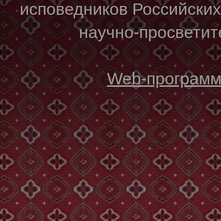
исповедников Российски
научно-просветите
Web-программи