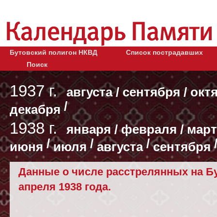
Бутовский полигон НКВД
Список пострадавших
Поиск
1937 г.
августа
/
сентября
/
окт
/
декабря
1938 г.
января
/
февраля
/
март
/
/
/
июня
июля
августа
сентября
Данные о числе расстрелянных на Бу
апреля 1938 года.