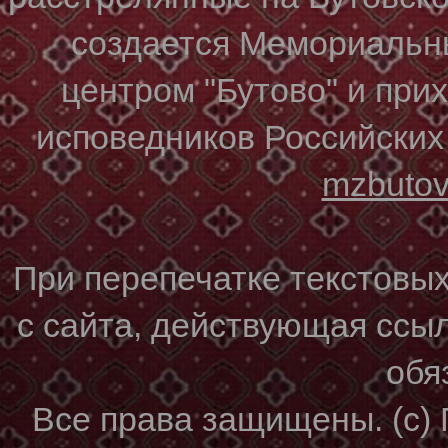
создается Мемориальн
центром "Бутово" и при
исповедников Российских
mzbuto
При перепечатке текстовы
с сайта, действующая ссы
обя
Все права защищены. (с)