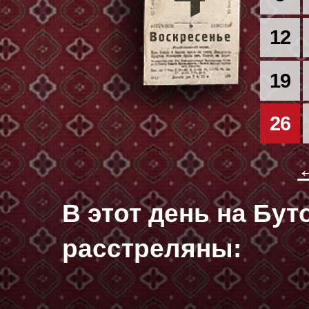
12
19
26
В этот день на Бу
расстреляны: