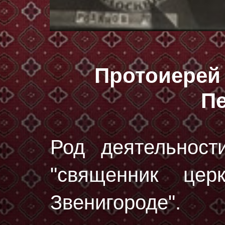
Протоиерей
П
Род деятельност
"священник цер
Звенигороде".