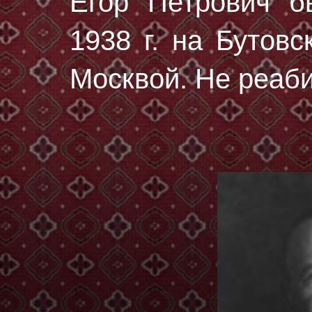
Егор Петрович 
1938 г.
на Бутовс
Москвой. Не реаб