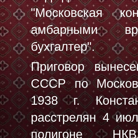
"Московская к
амбарными вре
бухгалтер".
Приговор вынес
СССР по Москов
1938 г. Конст
расстрелян
4 июл
полигоне НК