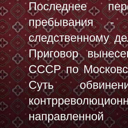
Последнее пе
пребывания - 
следственному 
Приговор вынес
СССР по Московск
Суть обвинени
контрреволю
направленно