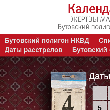
Бутовский полигон НКВД
Сп
Даты расстрелов
Бутовский
Даты
ИЮЛЯ
5