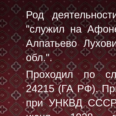
Род деятельност
"служил на Афоне
Алпатьево Лухови
обл.".
Проходил по с
24215 (ГА РФ)
. П
при УНКВД СССР 