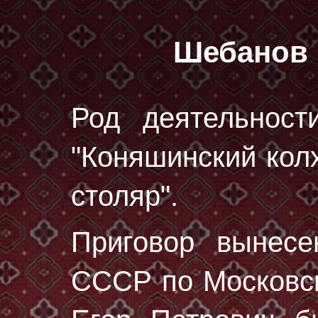
Шебанов 
Род деятельност
"Коняшинский колх
столяр".
Приговор вынес
СССР по Московск