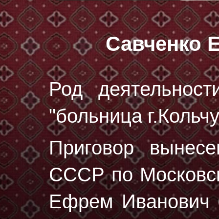
Савченко 
Род деятельност
"больница г.Кольч
Приговор вынес
СССР по Московск
Ефрем Иванович 