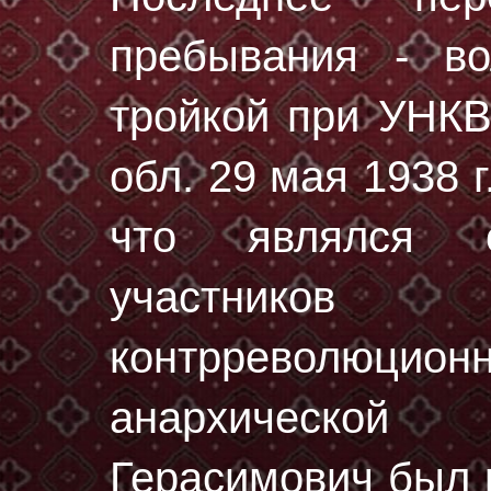
пребывания - во
тройкой при УНК
обл. 29 мая 1938 г
что являлся 
участнико
контрреволюцио
анархической
Герасимович был