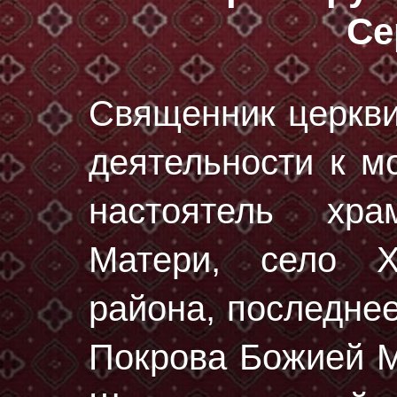
Се
Священник церкви
деятельности к мо
настоятель хр
Матери, село Х
района, последне
Покрова Божией М