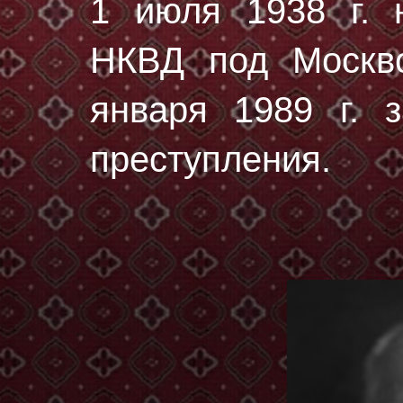
1 июля 1938 г.
н
НКВД под Москво
января 1989 г. з
преступления.