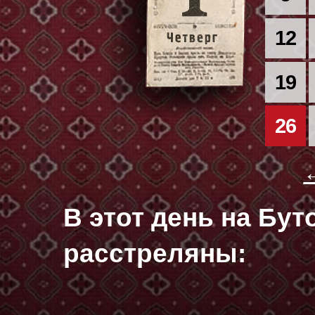
12
19
26
В этот день на Бу
расстреляны: