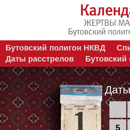
Бутовский полигон НКВД
Сп
Даты расстрелов
Бутовский
Даты
ИЮЛЯ
5