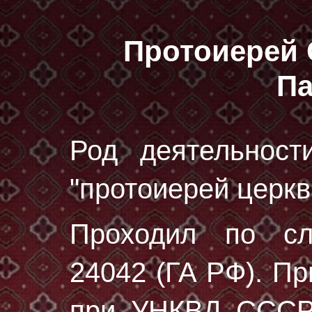
Протоиерей
П
Род деятельност
"протоиерей церкви
Проходил по с
24042 (ГА РФ)
. П
при УНКВД СССР 