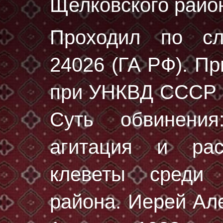
Щелковского район
Проходил по с
24026 (ГА РФ)
. П
при УНКВД СССР п
Суть обвинения
агитация и рас
клеветы среди 
района. Иерей Ал