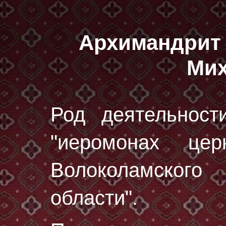
Архимандрит
Мих
Род деятельност
"иеромонах цер
Волоколамског
области".