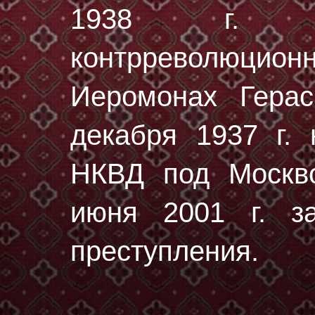
1938 г. Су
контрреволюц
Иеромонах Гера
декaбря 1937 г.
н
НКВД под Москво
июня 2001 г. за
преступления.