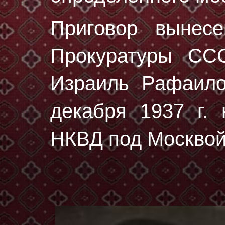
Приговор вынес
Прокуратуры СС
Израиль Рафаил
декaбря 1937 г.
н
НКВД под Москвой