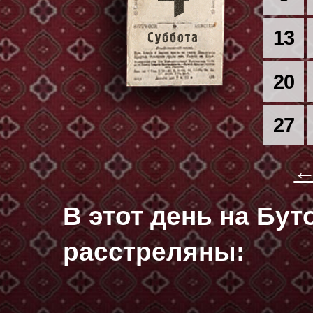
13
20
27
←
В этот день на Бу
расстреляны: