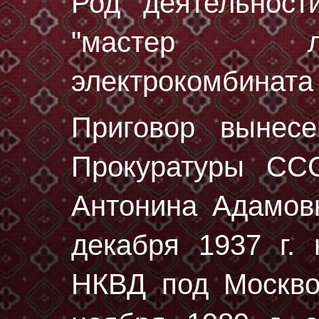
Род деятельност
"мастер л
электрокомбината 
Приговор вынес
Прокуратуры СС
Антонина Адамов
декaбря 1937 г.
н
НКВД под Москво