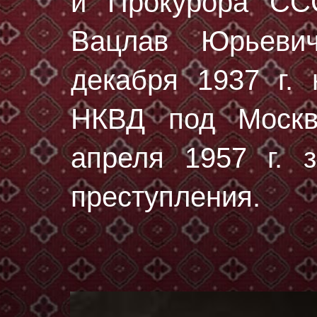
и Прокурора СС
Вацлав Юрьев
декaбря 1937 г.
н
НКВД под Москв
апреля 1957 г. з
преступления.