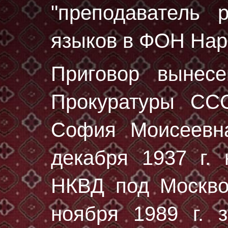
"преподаватель р
языков в ФОН Нар
Приговор вынес
Прокуратуры СС
София Моисеевн
декaбря 1937 г.
н
НКВД под Москво
ноября 1989 г. з