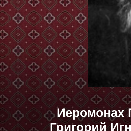
Иеромонах Г
Григорий Иг