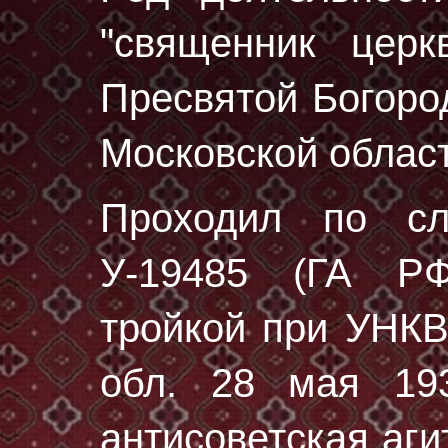
"священник цер
Пресвятой Богоро
Московской област
Проходил по с
У-19485 (ГА РФ
тройкой при УНК
обл. 28 мая 193
антисоветская аг