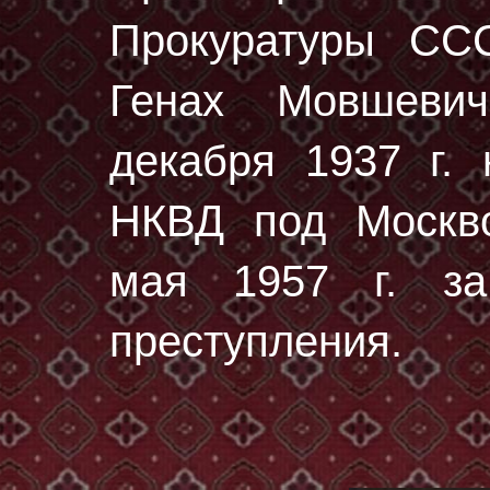
Прокуратуры СС
Генах Мовшев
декaбря 1937 г.
н
НКВД под Москво
мая 1957 г. за
преступления.