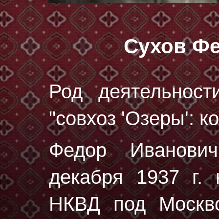
Сухов Ф
Род деятельност
"совхоз 'Озеры': к
Федор Иванов
декaбря 1937 г.
н
НКВД под Москво