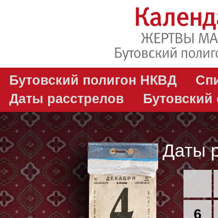
Бутовский полигон НКВД
Сп
Даты расстрелов
Бутовский
Даты 
ДЕКАБРЯ
6