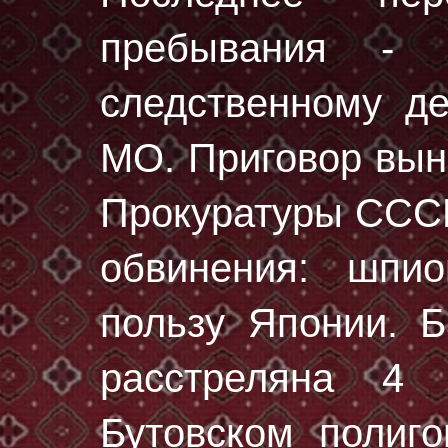
пребывания - 
следственному 
МО
. Приговор вы
Прокуратуры СССР
обвинения: шпио
пользу Японии. 
расстреляна
4 
Бутовском полиг