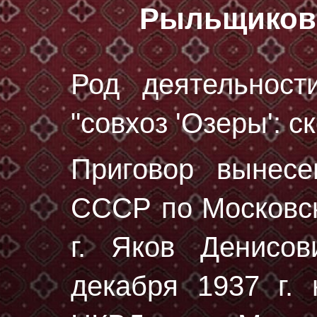
Рыльщиков
Род деятельност
"совхоз 'Озеры': ск
Приговор вынес
СССР по Московск
г. Яков Денисо
декaбря 1937 г.
н