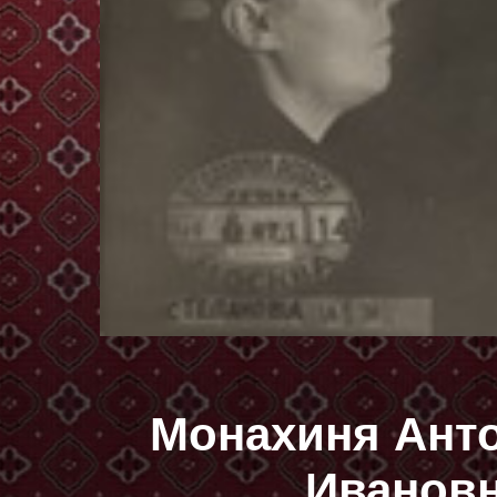
Монахиня Анто
Ивановн