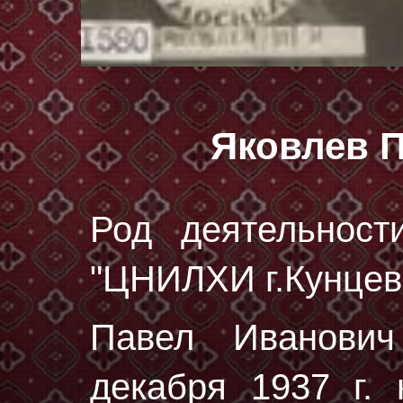
Яковлев 
Род деятельност
"ЦНИЛХИ г.Кунцев
Павел Иванови
декaбря 1937 г.
н