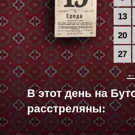
13
20
27
←
В этот день на Бу
расстреляны: