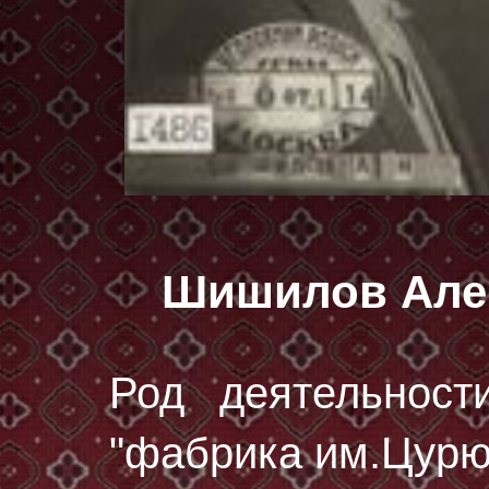
Шишилов Але
Род деятельност
"фабрика им.Цурю