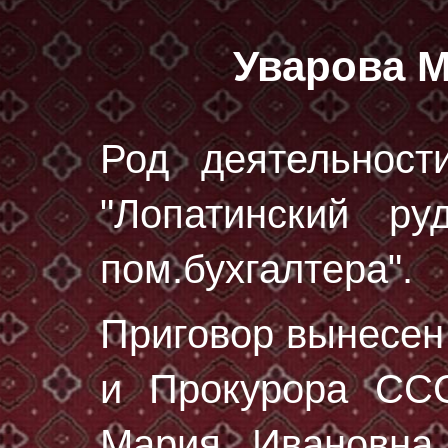
Уварова 
Род деятельност
"Лопатинский ру
пом.бухгалтера".
Приговор вынесе
и Прокурора ССС
Мария Ивановна