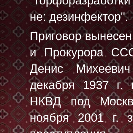
"торфоразработки
не: дезинфектор".
Приговор вынесе
и Прокурора ССС
Денис Михееви
декaбря 1937 г.
н
НКВД под Москв
ноября 2001 г. з