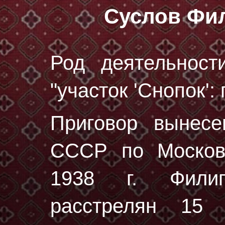
Суслов Фи
Род деятельност
"участок 'Снопок':
Приговор вынес
СССР по Москов
1938 г. Фили
расстрелян
15 