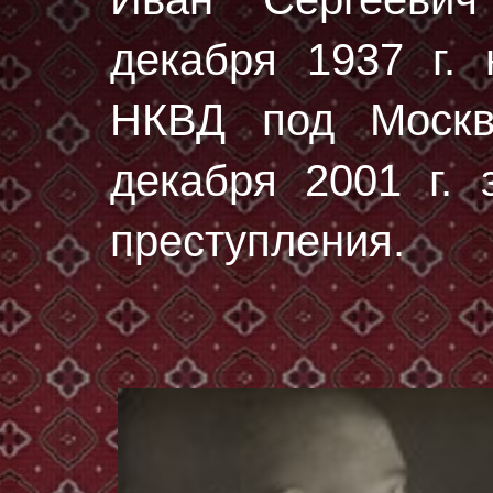
декaбря 1937 г.
н
НКВД под Москв
декaбря 2001 г. 
преступления.