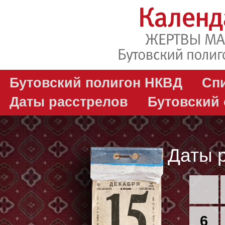
Бутовский полигон НКВД
Сп
Даты расстрелов
Бутовский
Даты 
ДЕКАБРЯ
6