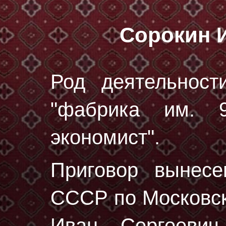
Сорокин 
Род деятельност
"фабрика им. 9
экономист".
Приговор вынес
СССР по Московско
Иван Сергееви