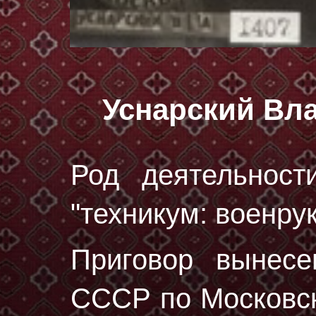
Уснарский Вл
Род деятельност
"техникум: военрук
Приговор вынес
СССР по Московск