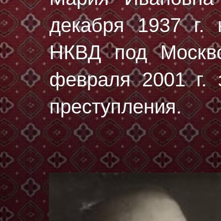
декaбря 1937 г.
н
НКВД под Москво
февраля 2001 г. 
преступления.