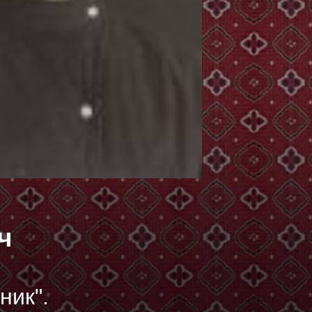
ч
ник".