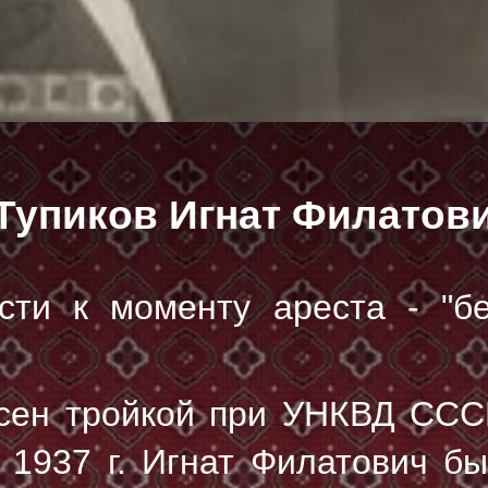
Тупиков Игнат Филатов
сти к моменту ареста - "б
сен тройкой при УНКВД ССС
я 1937 г. Игнат Филатович б