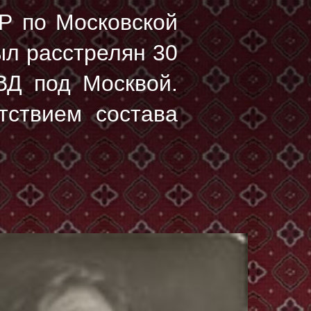
Р по Московской
был расстрелян
30
ВД под Москвой.
тствием состава