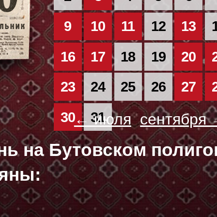
9
10
11
12
13
16
17
18
19
20
23
24
25
26
27
30
31
← июля
сентября
ень на Бутовском полиг
яны: