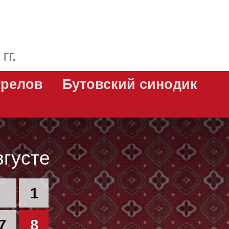
трелов
Бутовский синодик
вгусте
1
7
8