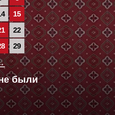
14
15
21
22
28
29
 →
оне были