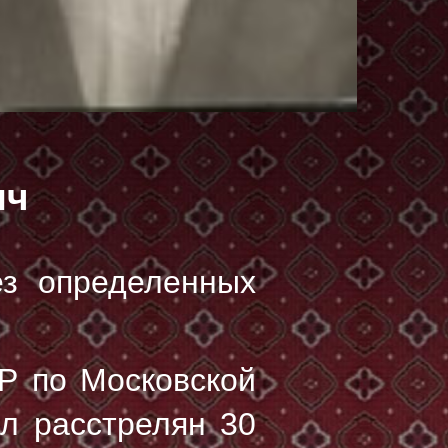
ич
ез определенных
Р по Московской
ыл расстрелян
30