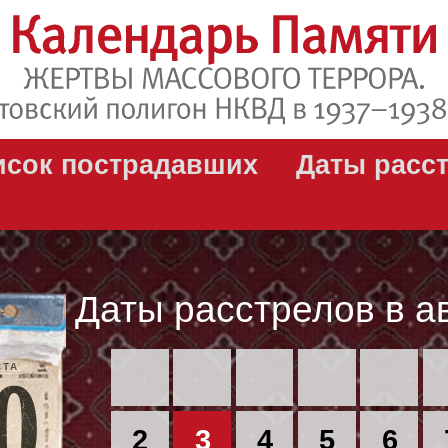
исок пострадавших
Даты расс
Даты расстрелов в а
СТА
2
3
4
5
6