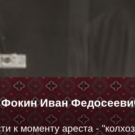
Фокин Иван Федосееви
и к моменту ареста - "колхоз