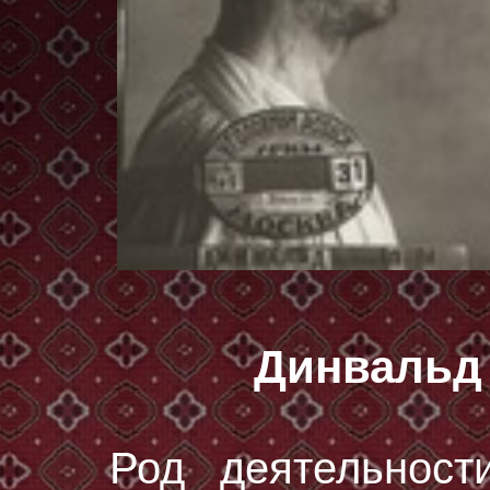
Динвальд
Род деятельност