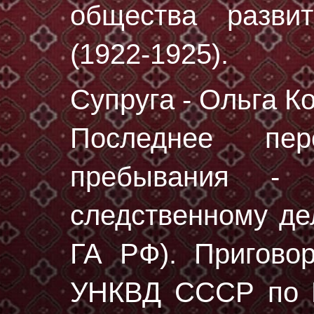
общества разви
(1922-1925).
Супруга - Ольга К
Последнее пе
пребывания - 
следственному 
ГА РФ)
. Пригово
УНКВД СССР по М