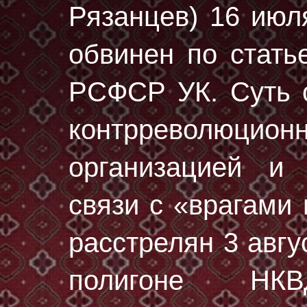
Рязанцев) 16 июл
обвинен по статье
РСФСР УК. Суть о
контрреволюционн
организацией и
связи с «врагами
расстрелян
3 авгу
полигоне НК