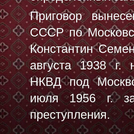
Приговор вынес
СССР по Московск
Константин Семе
августа 1938 г.
н
НКВД под Москво
июля 1956 г. за
преступления.