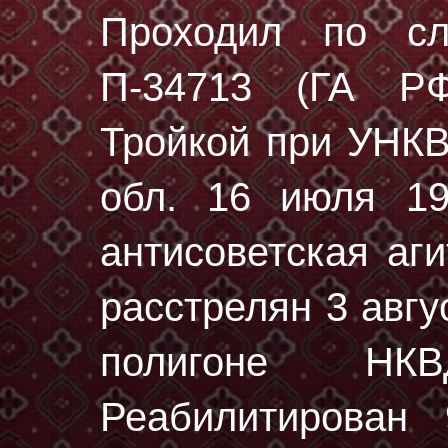
Проходил по с
П-34713 (ГА РФ
Тройкой при УНК
обл. 16 июля 19
антисоветская аг
расстрелян
3 авгу
полигоне НК
Реабилитирован 