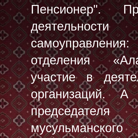
Пенсионер". П
деятельности
самоуправлени
отделения «Ал
участие в деяте
организаций. А
председател
мусульманског