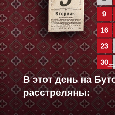
9
16
23
30
←
В этот день на Бу
расстреляны: