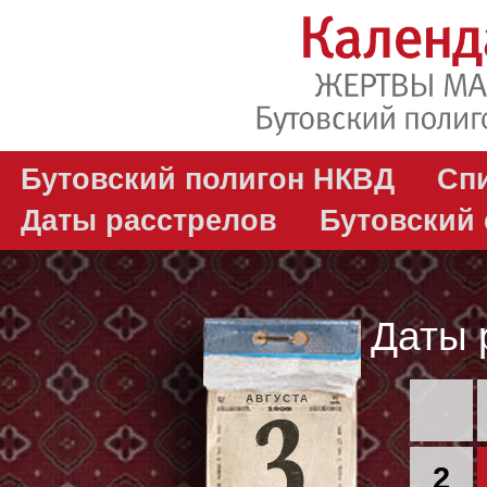
Бутовский полигон НКВД
Сп
Даты расстрелов
Бутовский
Даты 
АВГУСТА
2