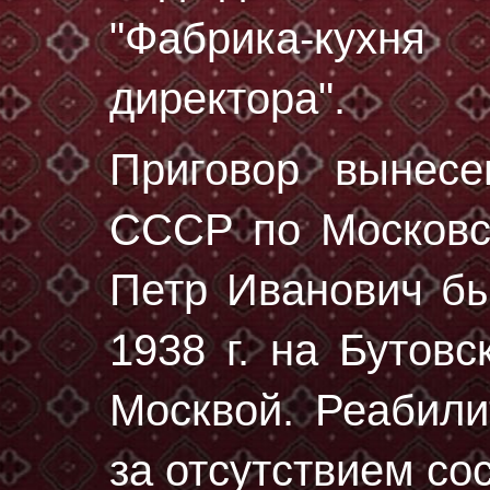
"Фабрика-кух
директора".
Приговор вынес
СССР по Московск
Петр Иванович б
1938 г.
на Бутовс
Москвой. Реабили
за отсутствием со