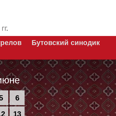
трелов
Бутовский синодик
июне
5
6
12
13