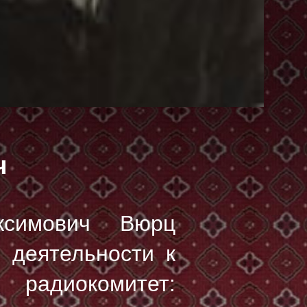
ч
симович Вюрц
 деятельности к
адиокомитет: