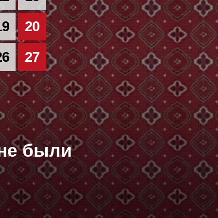
19
20
26
27
оне были