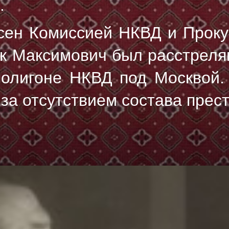
.
сен Комиссией НКВД и Прок
ик Максимович был расстрел
полигоне НКВД под Москвой.
 за отсутствием состава прес