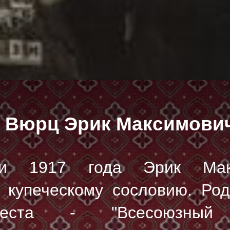
Вюрц Эрик Максимови
ии 1917 года Эрик Мак
 купеческому сословию. Род
еста - "Всесоюзный р