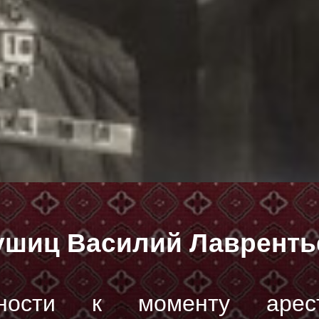
ушиц Василий Лавренть
ьности к моменту арес