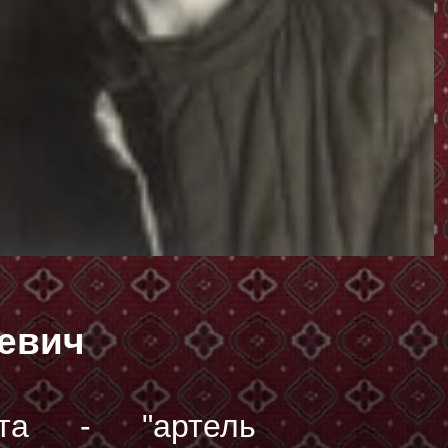
евич
та - "артель