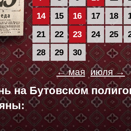
14
15
16
17
18
21
22
23
24
25
28
29
30
← мая
июля →
ень на Бутовском полиг
яны: