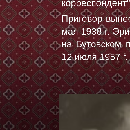
корреспондент"
Приговор выне
мая 1938 г. Эр
на Бутовском 
12 июля 1957 г.