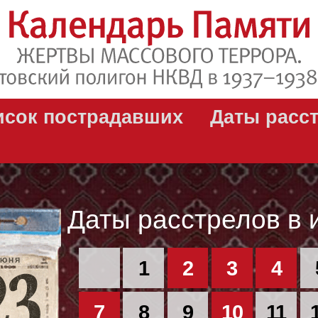
исок пострадавших
Даты расс
Даты расстрелов в 
ИЮНЯ
1
2
3
4
7
8
9
10
11