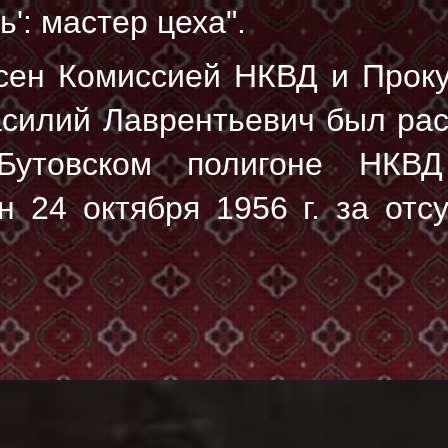
': мастер цеха".
сен Комиссией НКВД и Прок
Василий Лаврентьевич был ра
товском полигоне НКВД
 24 октября 1956 г. за отс