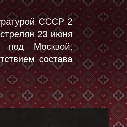
уратурой СССР 2
сстрелян
23 июня
 под Москвой.
утствием состава