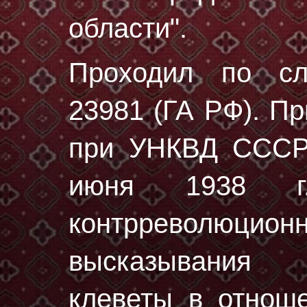
области".
Проходил по с
23981 (ГА РФ)
. П
при УНКВД СССР 
июня 1938 г.
контрреволюционн
высказывания 
клеветы в отноше