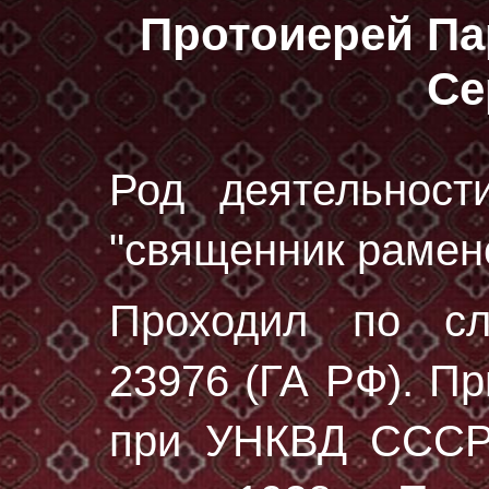
Протоиерей Па
Се
Род деятельност
"священник раменс
Проходил по с
23976 (ГА РФ)
. П
при УНКВД СССР 