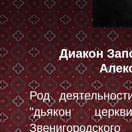
Диакон Зап
Алек
Род деятельност
"дьякон цер
Звенигородског