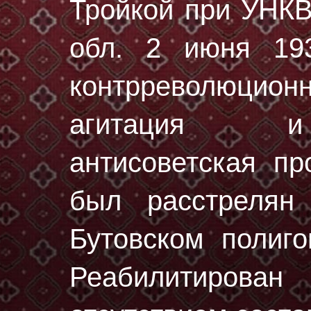
Тройкой при УНК
обл. 2 июня 193
контрреволюци
агитация и 
антисоветская пр
был расстреля
Бутовском полиг
Реабилитирова