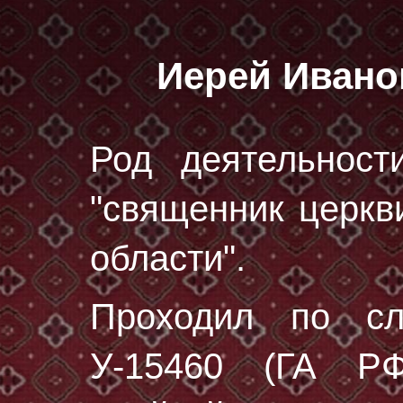
Иерей Ивано
Род деятельност
"священник церкв
области".
Проходил по с
У-15460 (ГА РФ