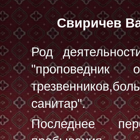
Свиричев В
Род деятельност
"проповедник 
трезвенников,б
санитар".
Последнее пе