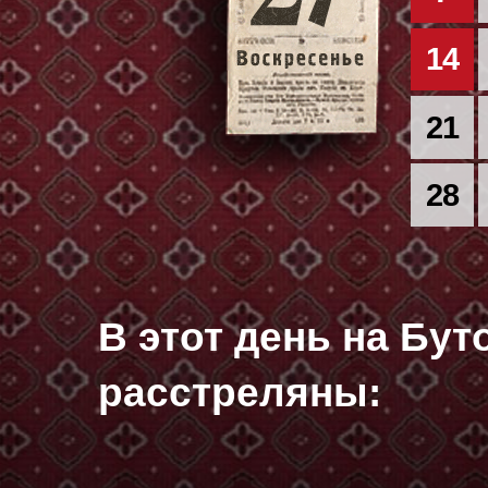
14
21
28
В этот день на Бу
расстреляны: