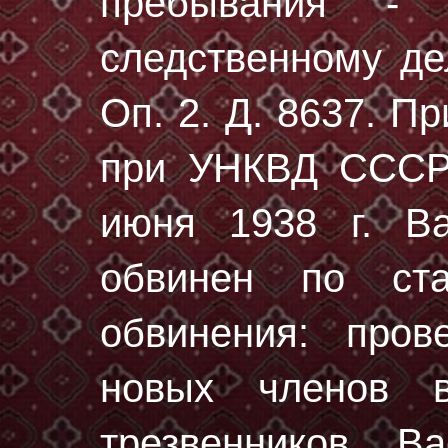
пребывания - 
следственному 
Оп. 2. Д. 8637
. Пр
при УНКВД СССР 
июня 1938 г. В
обвинен по ст
обвинения: пров
новых членов в
трезвенников. В