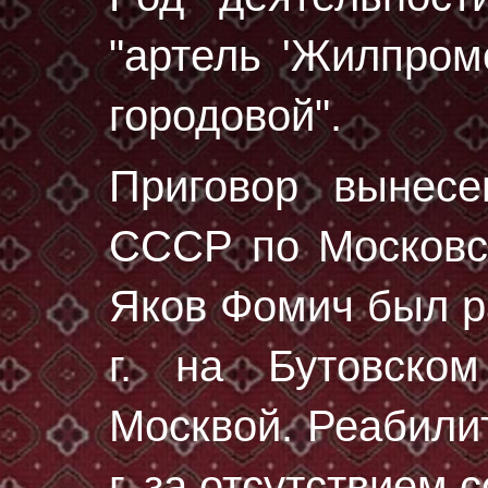
"артель 'Жилпром
городовой".
Приговор вынес
СССР по Московск
Яков Фомич был 
г.
на Бутовском
Москвой. Реабили
г. за отсутствием 