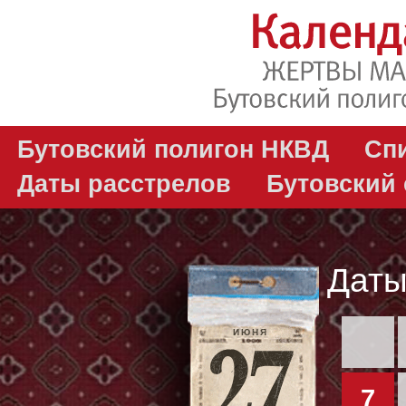
Бутовский полигон НКВД
Сп
Даты расстрелов
Бутовский
Даты
ИЮНЯ
7